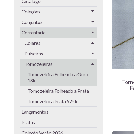
Catálogo
Coleções
Conjuntos
Correntaria
Colares
Pulseiras
Tornozeleiras
Tornozeleira Folheado a Ouro
18k
Torno
F
Tornozeleira Folheado a Prata
Tornozeleira Prata 925k
Lançamentos
Pratas
Coleção Verão 2026