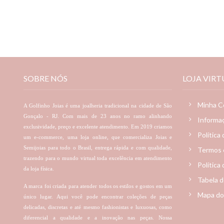
SOBRE NÓS
LOJA VIRT
Minha C
A Golfinho Joias é uma joalheria tradicional na cidade de São
Gonçalo - RJ. Com mais de 23 anos no ramo alinhando
Informa
exclusividade, preço e excelente atendimento. Em 2019 criamos
Política
um e-commerce, uma loja online, que comercializa Joias e
Semijoias para todo o Brasil, entrega rápida e com qualidade,
Termos 
trazendo para o mundo virtual toda excelência em atendimento
Política
da loja física.
Tabela 
A marca foi criada para atender todos os estilos e gostos em um
Mapa do
único lugar. Aqui você pode encontrar coleções de peças
delicadas, discretas e até mesmo fashionistas e luxuosas, como
diferencial a qualidade e a inovação nas peças. Nossa