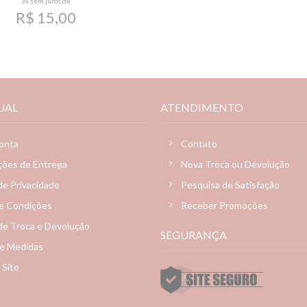
3x
sem juros de
R$ 15,00
UAL
ATENDIMENTO
onta
Contato
ções de Entrega
Nova Troca ou Devolução
 de Privacidade
Pesquisa de Satisfação
e Condições
Receber Promoções
 de Troca e Devolução
SEGURANÇA
de Medidas
 Site