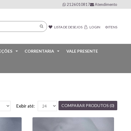
2126010817
Atendimento
0
ITENS
LISTA DE DESEJOS
LOGIN
EÇÕES
CORRENTARIA
VALE PRESENTE
COMPARAR PRODUTOS (0)
Exibir até: