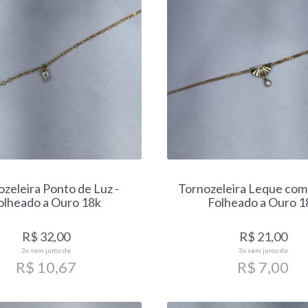
zeleira Ponto de Luz -
Tornozeleira Leque com
olheado a Ouro 18k
Folheado a Ouro 1
R$ 32,00
R$ 21,00
3x
sem juros de
3x
sem juros de
R$ 10,67
R$ 7,00