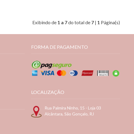
Exibindo de
1 a 7
do total de
7
|
1
Página(s)
FORMA DE PAGAMENTO
LOCALIZAÇÃO
Rua Palmira Ninho, 15 - Loja 03
Alcântara, São Gonçalo, RJ