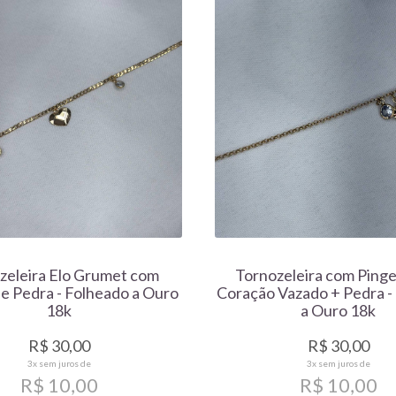
zeleira Elo Grumet com
Tornozeleira com Ping
e Pedra - Folheado a Ouro
Coração Vazado + Pedra -
18k
a Ouro 18k
R$ 30,00
R$ 30,00
3x
sem juros de
3x
sem juros de
R$ 10,00
R$ 10,00