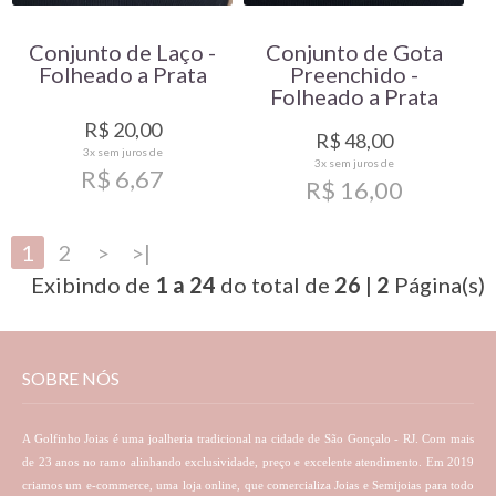
Conjunto de Laço -
Conjunto de Gota
Folheado a Prata
Preenchido -
Folheado a Prata
R$ 20,00
R$ 48,00
3x
sem juros de
3x
sem juros de
R$ 6,67
R$ 16,00
1
2
>
>|
Exibindo de
1 a 24
do total de
26
|
2
Página(s)
SOBRE NÓS
A Golfinho Joias é uma joalheria tradicional na cidade de São Gonçalo - RJ. Com mais
de 23 anos no ramo alinhando exclusividade, preço e excelente atendimento. Em 2019
criamos um e-commerce, uma loja online, que comercializa Joias e Semijoias para todo