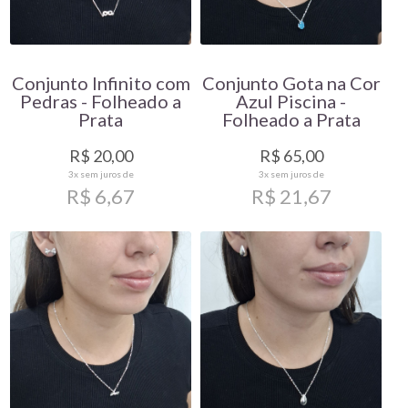
Conjunto Infinito com
Conjunto Gota na Cor
Pedras - Folheado a
Azul Piscina -
Prata
Folheado a Prata
R$ 20,00
R$ 65,00
3x
sem juros de
3x
sem juros de
R$ 6,67
R$ 21,67