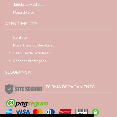
Tabela de Medidas
Mapa do Site
ATENDIMENTO
Contato
Nova Troca ou Devolução
Pesquisa de Satisfação
Receber Promoções
SEGURANÇA
FORMA DE PAGAMENTO