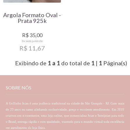
Argola Formato Oval -
Prata 925k
R$ 35,00
3x
sem juros de
R$ 11,67
Exibindo de
1 a 1
do total de
1
|
1
Página(s)
SOBRE NÓS
A Golfinho Joias é uma joalheria tradicional na cidade de São Gonçalo - RJ. Com mais
de 23 anos no ramo alinhando exclusividade, preço e excelente atendimento. Em 2019
criamos um e-commerce, uma loja online, que comercializa Joias e Semijoias para todo
o Brasil, entrega rápida e com qualidade, trazendo para o mundo virtual toda excelência
em atendimento da loja física.