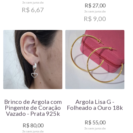
3x
sem juros de
R$ 27,00
R$ 6,67
3x
sem juros de
R$ 9,00
Brinco de Argola com
Argola Lisa G -
Pingente de Coração
Folheado a Ouro 18k
Vazado - Prata 925k
R$ 55,00
R$ 80,00
3x
sem juros de
3x
sem juros de