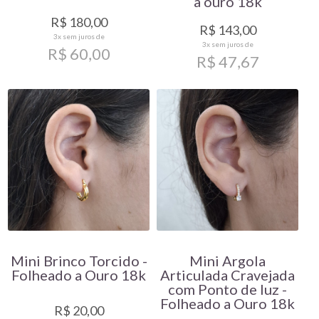
a ouro 18k
R$ 180,00
R$ 143,00
3x
sem juros de
3x
sem juros de
R$ 60,00
R$ 47,67
Mini Brinco Torcido -
Mini Argola
Folheado a Ouro 18k
Articulada Cravejada
com Ponto de luz -
Folheado a Ouro 18k
R$ 20,00