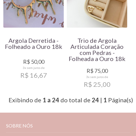
Argola Derretida -
Trio de Argola
Folheado a Ouro 18k
Articulada Coração
com Pedras -
Folheada a Ouro 18k
R$ 50,00
3x
sem juros de
R$ 75,00
R$ 16,67
3x
sem juros de
R$ 25,00
Exibindo de
1 a 24
do total de
24
|
1
Página(s)
SOBRE NÓS