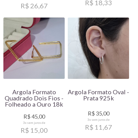
R$ 18,33
R$ 26,67
Argola Formato
Argola Formato Oval -
Quadrado Dois Fios -
Prata 925k
Folheado a Ouro 18k
R$ 35,00
R$ 45,00
3x
sem juros de
3x
sem juros de
R$ 11,67
R$ 15,00