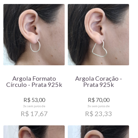
Argola Formato
Argola Coração -
Círculo - Prata 925k
Prata 925k
R$ 53,00
R$ 70,00
3x
sem juros de
3x
sem juros de
R$ 17,67
R$ 23,33